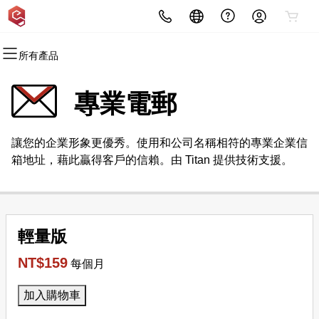
所有產品
所有產品
所有產品
所有產品
所有產品
所有產品
所有產品
網域
SSL加密憑證
網路行銷廣告
Email
網站規劃設計
聯絡我們
專業電郵
網域註冊
SSL加密憑證
Email 行銷
專業電郵
網站設計
聯絡我們
讓您的企業形象更優秀。使用和公司名稱相符的專業企業信
大量註冊
SEO搜尋引擎優化
客戶實績
LINE線上客服
箱地址，藉此贏得客戶的信賴。由 Titan 提供技術支援。
網域轉移
數位廣告行銷
大量轉移
輕量版
NT$159
每個月
加入購物車