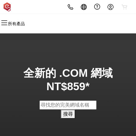
所有產品
所有產品
所有產品
所有產品
所有產品
所有產品
所有產品
網域
SSL加密憑證
網路行銷廣告
Email
網站規劃設計
聯絡我們
網域註冊
SSL加密憑證
Email 行銷
專業電郵
網站設計
聯絡我們
大量註冊
SEO搜尋引擎優化
客戶實績
LINE線上客服
全新的 .COM 網域
網域轉移
數位廣告行銷
NT$859*
大量轉移
搜尋